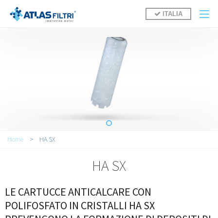
Salta al contenuto principale
ITALIA
Tu sei qui
Home
>
HA SX
HA SX
LE CARTUCCE ANTICALCARE CON
POLIFOSFATO IN CRISTALLI HA SX