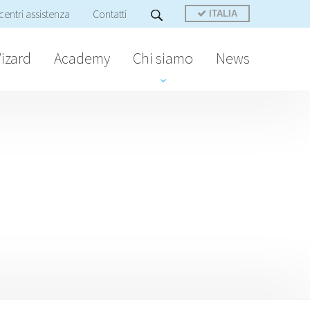
centri assistenza
Contatti
ITALIA
izard
Academy
Chi siamo
News