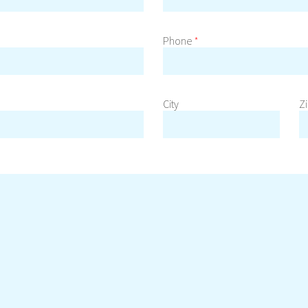
Phone
*
City
Z