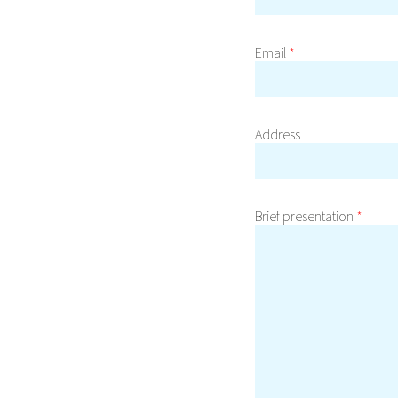
Email
*
Address
Brief presentation
*