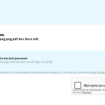
 MB
.
 jpeg png pdf doc docx odt
.
to dei dati personali
9 e D.lgs 196/2003 alla luce del D.lgs. 101/2018)
nformazioni che è necessario portare alla sua conoscenza, non solo per ottemperare agli obblig
confronti della nostra clientela è parte fondante della nostra attività.
uoi dati personali è
, responsabile nei suoi confronti del legittimo e corretto uso dei suoi dati pe
ta ai seguenti recapiti:
:
N, 32, 35010 Limena (PD)