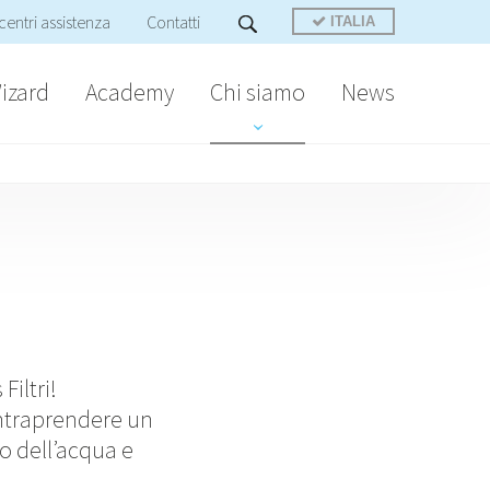
centri assistenza
Contatti
ITALIA
izard
Academy
Chi siamo
News
iltri!
 intraprendere un
o dell’acqua e