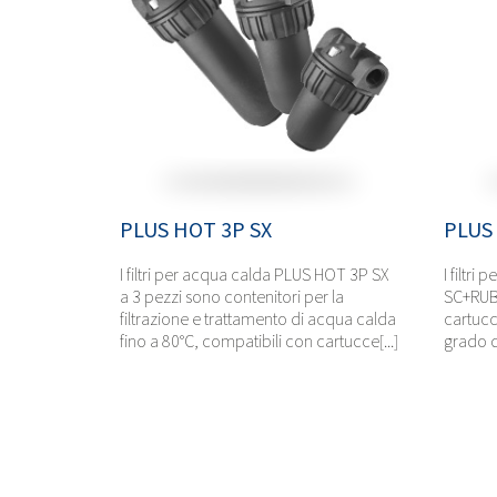
PLUS HOT 3P SX
PLUS
I filtri per acqua calda PLUS HOT 3P SX
I filtr
a 3 pezzi sono contenitori per la
SC+RUB 
filtrazione e trattamento di acqua calda
cartucce
fino a 80°C, compatibili con cartucce[...]
grado di