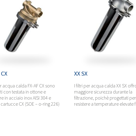
 CX
XX SX
i per acqua calda FX-AF CX sono
I filtri per acqua calda XX SX off
ti con testata in ottone e
maggiore sicurezza durante la
e in acciaio inox AISI 304 e
filtrazione, poichè progettati per
a cartucce CX (SOE – o-ring 226)
resistere a temperature elevate fi