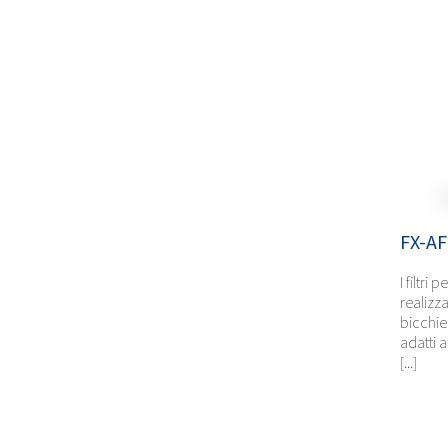
FX-AF
I filtr
realizza
bicchier
adatti 
[...]