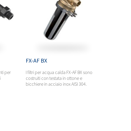
FX-AF BX
nti per
I filtri per acqua calda FX-AF BX sono
i
costruiti con testata in ottone e
bicchiere in acciaio inox AISI 304.