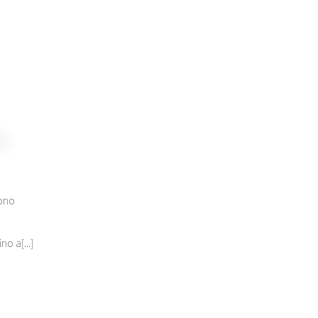
rono
no a[...]