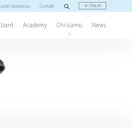
centri assistenza
Contatti
ITALIA
izard
Academy
Chi siamo
News