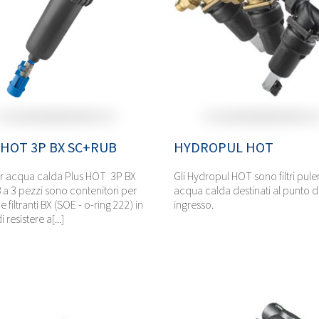
 HOT 3P BX SC+RUB
HYDROPUL HOT
i per acqua calda Plus HOT 3P BX
Gli Hydropul HOT sono filtri pule
a 3 pezzi sono contenitori per
acqua calda destinati al punto d
 filtranti BX (SOE - o-ring 222) in
ingresso.
 resistere a[...]