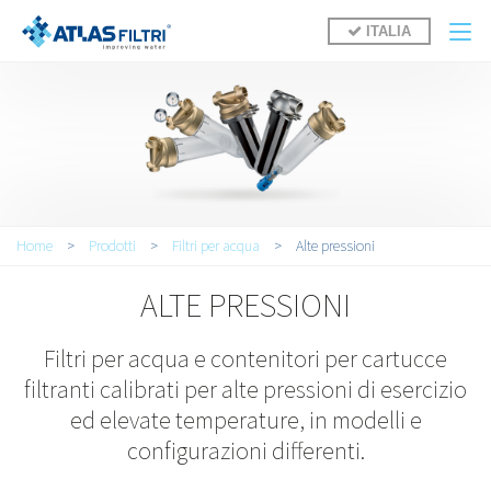
Salta al contenuto principale
ITALIA
Tu sei qui
Home
>
Prodotti
>
Filtri per acqua
>
Alte pressioni
ALTE PRESSIONI
Filtri per acqua e contenitori per cartucce
filtranti calibrati per alte pressioni di esercizio
ed elevate temperature, in modelli e
configurazioni differenti.