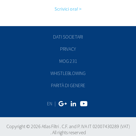
Scrivici ora! >
DATI SOCIETARI
PRIVACY
MOG 231
WHISTLEBLOWING
PARITÀ DI GENERE
EN
|
Copyright © 2026 Atlas Filtri . C.F. and P. IVA IT 02007430289 (VAT)
. All rights reserved