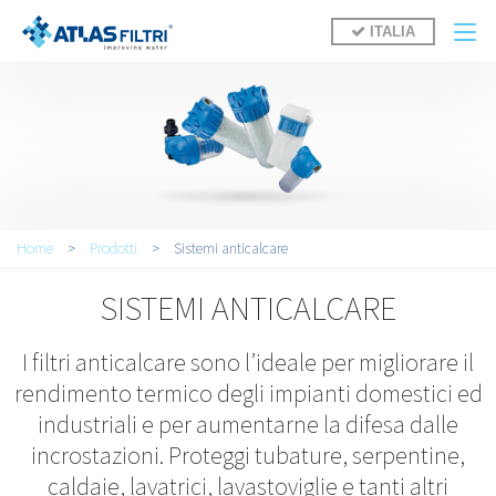
Salta al contenuto principale
ITALIA
Tu sei qui
Home
>
Prodotti
>
Sistemi anticalcare
SISTEMI ANTICALCARE
I filtri anticalcare sono l’ideale per migliorare il
rendimento termico degli impianti domestici ed
industriali e per aumentarne la difesa dalle
incrostazioni. Proteggi tubature, serpentine,
caldaie, lavatrici, lavastoviglie e tanti altri