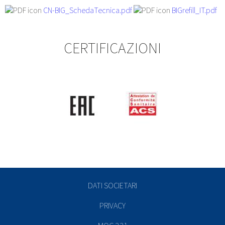
CN-BIG_SchedaTecnica.pdf
BIGrefill_IT.pdf
CERTIFICAZIONI
DATI SOCIETARI
PRIVACY