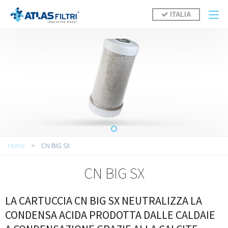
Salta al contenuto principale
ITALIA
Tu sei qui
Home
>
CN BIG SX
CN BIG SX
LA CARTUCCIA CN BIG SX NEUTRALIZZA LA
CONDENSA ACIDA PRODOTTA DALLE CALDAIE