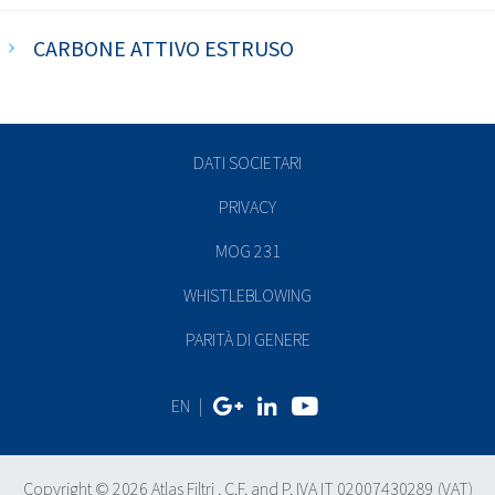
CARBONE ATTIVO ESTRUSO
DATI SOCIETARI
PRIVACY
MOG 231
WHISTLEBLOWING
PARITÀ DI GENERE
EN
|
Copyright © 2026 Atlas Filtri . C.F. and P. IVA IT 02007430289 (VAT)