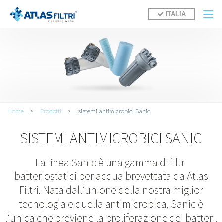
Salta al contenuto principale
ITALIA
Tu sei qui
Home
>
Prodotti
>
sistemi antimicrobici Sanic
SISTEMI ANTIMICROBICI SANIC
La linea Sanic è una gamma di filtri
batteriostatici per acqua brevettata da Atlas
Filtri. Nata dall’unione della nostra miglior
tecnologia e quella antimicrobica, Sanic è
l’unica che previene la proliferazione dei batteri.