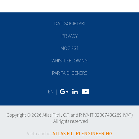
DATI SOCIETARI
PRIVACY
MOG 231
WHISTLEBLOWING
PARITÀ DI GENERE
EN
|
Copyright © 2026 Atlas Filtri . C.F. and P. IVA IT 02007430289 (VAT)
. All rights reserved
Visita anche
ATLAS FILTRI ENGINEERING