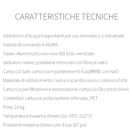
CARATTERISTICHE TECNICHE
Addolcitori d’acqua trasportabili per uso domestico o industriale
Valvola di comando in NORYL
Telaio: Alluminio/Acciaio inox AISI 316L verniciato
Serbatoio resine: polietilene rinforzato con fibre di vetro
Cartuccia Sale: cartuccia in polistirene HS-EasyBRINE con NaCl
Materiale di addolcimento: resina a scambio ionico cationica forte
Cartuccia per filtrazione e declorazione: cartuccia CB carbon block
Contenitori cartucce: polipropilene rinforzato, PET
Peso: 10 kg
Temperatura massima d’esercizio: 50°C (122° F)
Pressione massima d’esercizio: 6 bar (87 psi)