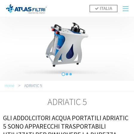
Salta al contenuto principale
ITALIA
Tu sei qui
Home
>
ADRIATIC 5
ADRIATIC 5
GLI ADDOLCITORI ACQUA PORTATILI ADRIATIC
5 SONO APPARECCHI TRASPORTABILI