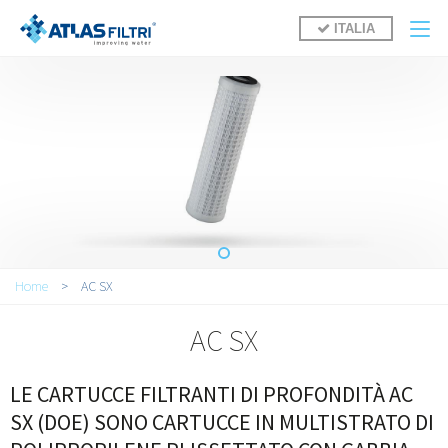
Salta al contenuto principale
ITALIA
Tu sei qui
Home
>
AC SX
AC SX
LE CARTUCCE FILTRANTI DI PROFONDITÀ AC
SX (DOE) SONO CARTUCCE IN MULTISTRATO DI