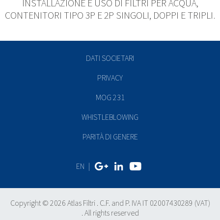
INSTALLAZIONE E USO DI FILTRI PER ACQUA,
CONTENITORI TIPO 3P E 2P SINGOLI, DOPPI E TRIPLI.
DATI SOCIETARI
PRIVACY
MOG 231
WHISTLEBLOWING
PARITÀ DI GENERE
EN
|
Copyright © 2026 Atlas Filtri . C.F. and P. IVA IT 02007430289 (VAT)
. All rights reserved