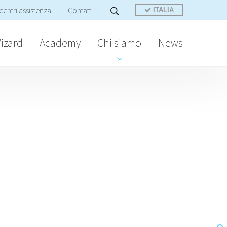
centri assistenza
Contatti
ITALIA
izard
Academy
Chi siamo
News