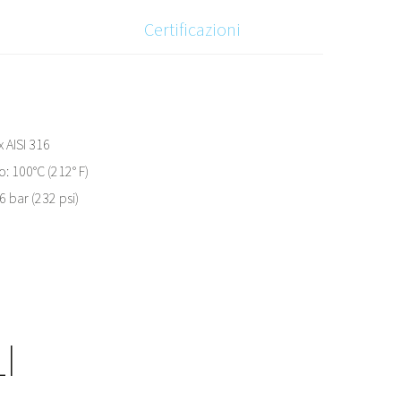
Certificazioni
x AISI 316
: 100°C (212° F)
 bar (232 psi)
I