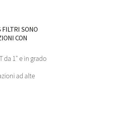
S FILTRI SONO
ZIONI CON
T da 1" e in grado
azioni ad alte