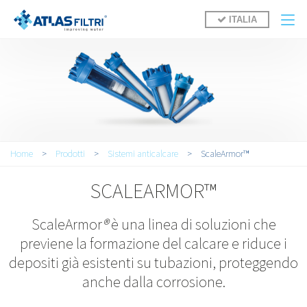
Salta al contenuto principale
ITALIA
Tu sei qui
Home
>
Prodotti
>
Sistemi anticalcare
>
ScaleArmor™
SCALEARMOR™
ScaleArmor
®
è una linea di soluzioni che
previene la formazione del calcare e riduce i
depositi già esistenti su tubazioni, proteggendo
anche dalla corrosione.