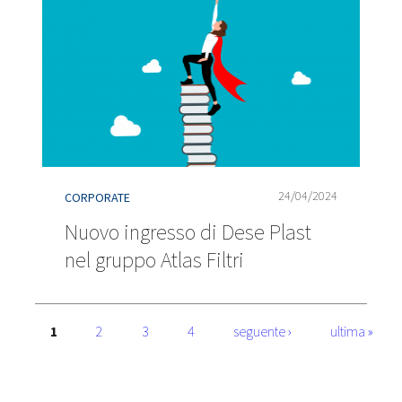
24/04/2024
CORPORATE
Nuovo ingresso di Dese Plast
nel gruppo Atlas Filtri
1
2
3
4
seguente ›
ultima »