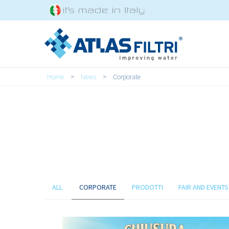
Salta al contenuto principale
Tu sei qui
Home
>
News
>
Corporate
ALL
CORPORATE
PRODOTTI
FAIR AND EVENTS