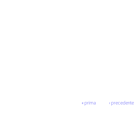
Pagine
« prima
‹ precedente