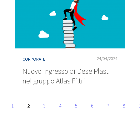
24/04/2024
CORPORATE
Nuovo ingresso di Dese Plast
nel gruppo Atlas Filtri
1
2
3
4
5
6
7
8