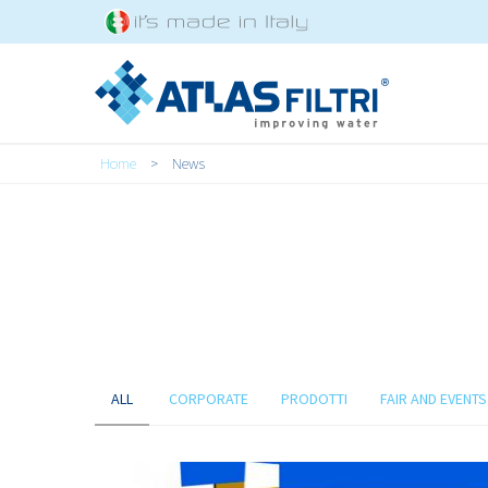
Salta al contenuto principale
Tu sei qui
Home
>
News
ALL
CORPORATE
PRODOTTI
FAIR AND EVENTS