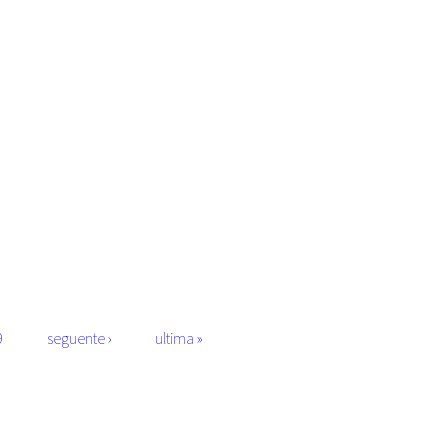
9
seguente ›
ultima »