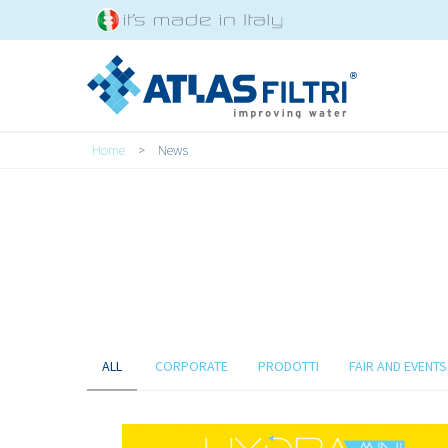
Salta al contenuto principale
Tu sei qui
Home
>
News
ALL
CORPORATE
PRODOTTI
FAIR AND EVENTS