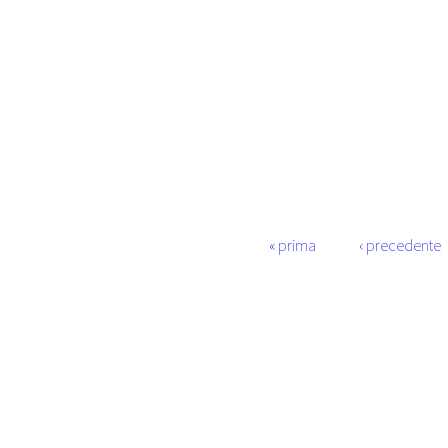
Pagine
« prima
‹ precedente