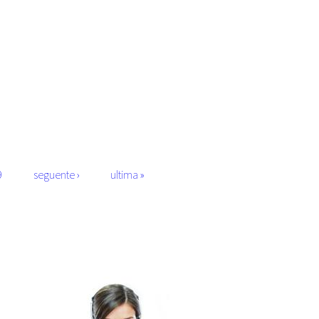
9
seguente ›
ultima »