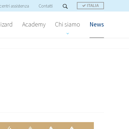
centri assistenza
Contatti
ITALIA
izard
Academy
Chi siamo
News